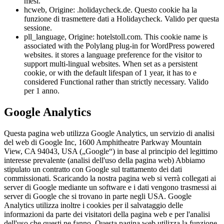
mesi.
hcweb, Origine: .holidaycheck.de. Questo cookie ha la
funzione di trasmettere dati a Holidaycheck. Valido per questa
sessione.
pll_language, Origine: hotelstoll.com. This cookie name is
associated with the Polylang plug-in for WordPress powered
websites. it stores a language preference for the visitor to
support multi-lingual websites. When set as a persistent
cookie, or with the default lifespan of 1 year, it has to e
considered Functional rather than strictly necessary. Valido
per 1 anno.
Google Analytics
Questa pagina web utilizza Google Analytics, un servizio di analisi
del web di Google Inc, 1600 Amphitheatre Parkway Mountain
View, CA 94043, USA („Google“) in base al principio del legittimo
interesse prevalente (analisi dell'uso della pagina web) Abbiamo
stipulato un contratto con Google sul trattamento dei dati
commissionati. Scaricando la nostra pagina web si verrà collegati ai
server di Google mediante un software e i dati vengono trasmessi ai
server di Google che si trovano in parte negli USA. Google
Analytics utilizza inoltre i cookies per il salvataggio delle
informazioni da parte dei visitatori della pagina web e per l'analisi
dell'uso che questi ne fanno. Questa pagina web utilizza la funzione