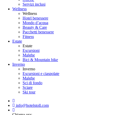
Servizi inclusi
Wellness
Wellness
Hotel benessere
Mondo d’acqua
Beauty & Care
Pacchetti benessere
Fitness
Estate
Estate
Escursioni
Malghe
Bici & Mountain bike
Inverno
Inverno
Escursioni e ciaspolate
Malghe
Sci di fondo
Sciare
Ski tour
info@hotelstoll.com
Chiama ora: