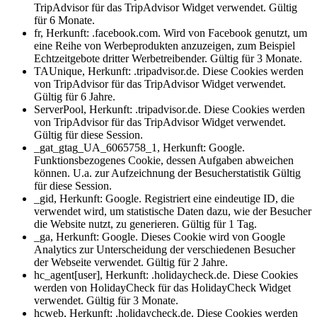
TripAdvisor für das TripAdvisor Widget verwendet. Gültig
für 6 Monate.
fr, Herkunft: .facebook.com. Wird von Facebook genutzt, um
eine Reihe von Werbeprodukten anzuzeigen, zum Beispiel
Echtzeitgebote dritter Werbetreibender. Gültig für 3 Monate.
TAUnique, Herkunft: .tripadvisor.de. Diese Cookies werden
von TripAdvisor für das TripAdvisor Widget verwendet.
Gültig für 6 Jahre.
ServerPool, Herkunft: .tripadvisor.de. Diese Cookies werden
von TripAdvisor für das TripAdvisor Widget verwendet.
Gültig für diese Session.
_gat_gtag_UA_6065758_1, Herkunft: Google.
Funktionsbezogenes Cookie, dessen Aufgaben abweichen
können. U.a. zur Aufzeichnung der Besucherstatistik Gültig
für diese Session.
_gid, Herkunft: Google. Registriert eine eindeutige ID, die
verwendet wird, um statistische Daten dazu, wie der Besucher
die Website nutzt, zu generieren. Gültig für 1 Tag.
_ga, Herkunft: Google. Dieses Cookie wird von Google
Analytics zur Unterscheidung der verschiedenen Besucher
der Webseite verwendet. Gültig für 2 Jahre.
hc_agent[user], Herkunft: .holidaycheck.de. Diese Cookies
werden von HolidayCheck für das HolidayCheck Widget
verwendet. Gültig für 3 Monate.
hcweb, Herkunft: .holidaycheck.de. Diese Cookies werden