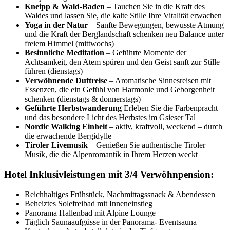
Kneipp & Wald-Baden
– Tauchen Sie in die Kraft des
Waldes und lassen Sie, die kalte Stille Ihre Vitalität erwachen
Yoga in der Natur
– Sanfte Bewegungen, bewusste Atmung
und die Kraft der Berglandschaft schenken neu Balance unter
freiem Himmel (mittwochs)
Besinnliche Meditation
– Geführte Momente der
Achtsamkeit, den Atem spüren und den Geist sanft zur Stille
führen (dienstags)
Verwöhnende Duftreise
– Aromatische Sinnesreisen mit
Essenzen, die ein Gefühl von Harmonie und Geborgenheit
schenken (dienstags & donnerstags)
Geführte Herbstwanderung
Erleben Sie die Farbenpracht
und das besondere Licht des Herbstes im Gsieser Tal
Nordic Walking Einheit
– aktiv, kraftvoll, weckend – durch
die erwachende Bergidylle
Tiroler Livemusik
– Genießen Sie authentische Tiroler
Musik, die die Alpenromantik in Ihrem Herzen weckt
Hotel Inklusivleistungen mit 3/4 Verwöhnpension:
Reichhaltiges Frühstück, Nachmittagssnack & Abendessen
Beheiztes Solefreibad mit Inneneinstieg
Panorama Hallenbad mit Alpine Lounge
Täglich Saunaaufgüsse in der Panorama- Eventsauna