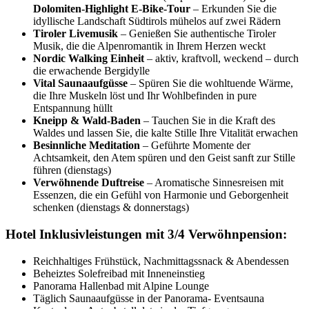
Dolomiten-Highlight E-Bike-Tour
– Erkunden Sie die
idyllische Landschaft Südtirols mühelos auf zwei Rädern
Tiroler Livemusik
– Genießen Sie authentische Tiroler
Musik, die die Alpenromantik in Ihrem Herzen weckt
Nordic Walking Einheit
– aktiv, kraftvoll, weckend – durch
die erwachende Bergidylle
Vital Saunaaufgüsse
– Spüren Sie die wohltuende Wärme,
die Ihre Muskeln löst und Ihr Wohlbefinden in pure
Entspannung hüllt
Kneipp & Wald-Baden
– Tauchen Sie in die Kraft des
Waldes und lassen Sie, die kalte Stille Ihre Vitalität erwachen
Besinnliche Meditation
– Geführte Momente der
Achtsamkeit, den Atem spüren und den Geist sanft zur Stille
führen (dienstags)
Verwöhnende Duftreise
– Aromatische Sinnesreisen mit
Essenzen, die ein Gefühl von Harmonie und Geborgenheit
schenken (dienstags & donnerstags)
Hotel Inklusivleistungen mit 3/4 Verwöhnpension:
Reichhaltiges Frühstück, Nachmittagssnack & Abendessen
Beheiztes Solefreibad mit Inneneinstieg
Panorama Hallenbad mit Alpine Lounge
Täglich Saunaaufgüsse in der Panorama- Eventsauna